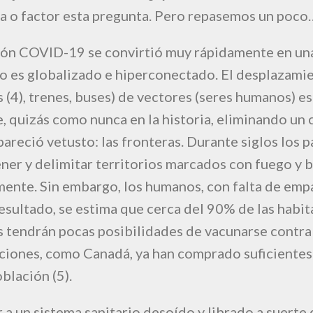
ta o factor esta pregunta. Pero repasemos un poco
ión COVID-19 se convirtió muy rápidamente en u
do es globalizado e hiperconectado. El desplazami
 (4), trenes, buses) de vectores (seres humanos) es
, quizás como nunca en la historia, eliminando un
reció vetusto: las fronteras. Durante siglos los p
ner y delimitar territorios marcados con fuego y 
ente. Sin embargo, los humanos, con falta de emp
esultado, se estima que cerca del 90% de las habit
s tendrán pocas posibilidades de vacunarse contra
ciones, como Canadá, ya han comprado suficientes
blación (5).
r a un sistema sanitario desoído y librado a suerte 