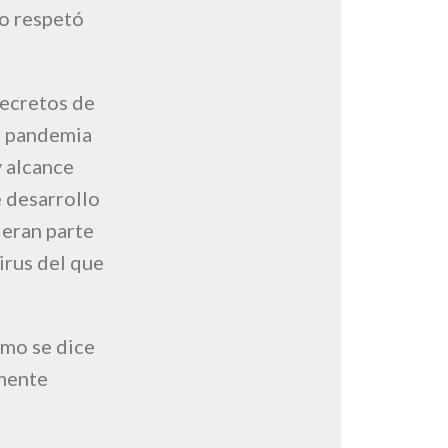
no respetó
Decretos de
la pandemia
y alcance
 desarrollo
 eran parte
irus del que
omo se dice
amente