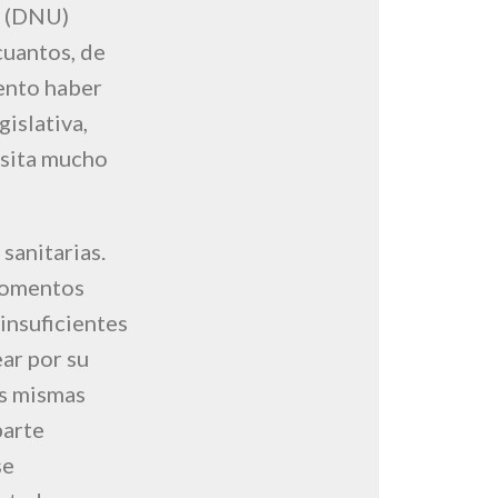
s (DNU)
cuantos, de
ento haber
gislativa,
esita mucho
sanitarias.
momentos
insuficientes
ear por su
as mismas
parte
se