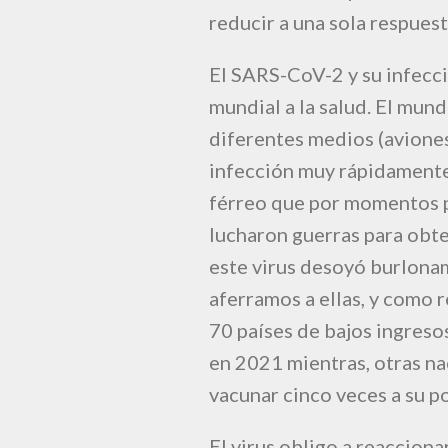
reducir a una sola respues
El SARS-CoV-2 y su infecc
mundial a la salud. El mun
diferentes medios (aviones
infección muy rápidamente
férreo que por momentos pa
lucharon guerras para obte
este virus desoyó burlonam
aferramos a ellas, y como r
70 países de bajos ingreso
en 2021 mientras, otras na
vacunar cinco veces a su po
El virus obligo a reacciona