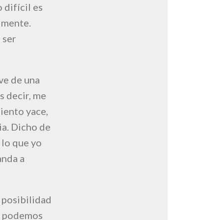
 difícil es
almente.
 ser
ve de una
s decir, me
iento yace,
ia. Dicho de
 lo que yo
anda a
 posibilidad
no podemos