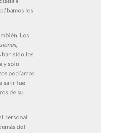
ctada a
tapábamos los
también. Los
siones,
 han sido los
 y solo
ltos podíamos
 salir fue
ros de su
l personal
además del