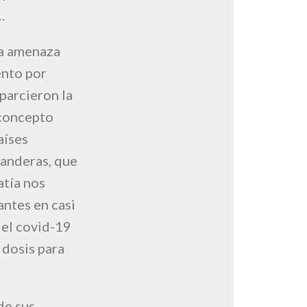
…
na amenaza
ento por
parcieron la
 concepto
aíses
banderas, que
atía nos
antes en casi
 el covid-19
 dosis para
de sus