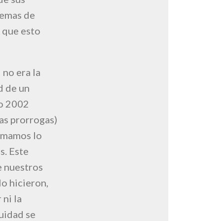
lemas de
 que esto
 no era la
d de un
ño 2002
as prorrogas)
ormamos lo
s. Este
e nuestros
o hicieron,
ni la
uidad se