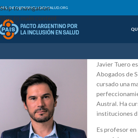
Skip to navigation
MAIL: INFO@PAISINCLUSIONSALUD.ORG
Skip to main content
QU
Javier Tuero es
Abogados de Sa
cursado una ma
perfeccionamie
Austral. Ha cu
instituciones 
Es profesor en